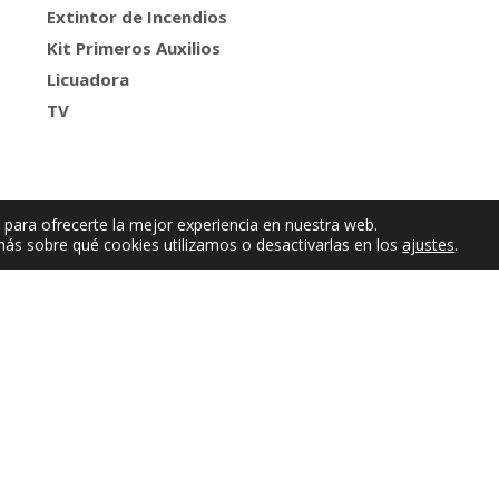
Extintor de Incendios
Kit Primeros Auxilios
Licuadora
TV
 para ofrecerte la mejor experiencia en nuestra web.
ás sobre qué cookies utilizamos o desactivarlas en los
ajustes
.