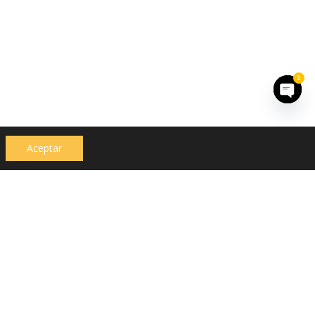
1
Open
chaty
Aceptar