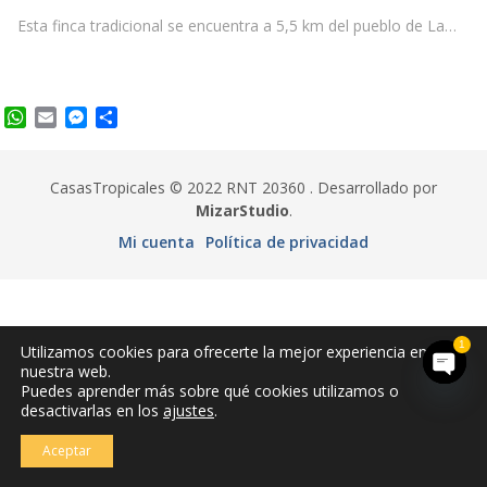
Esta finca tradicional se encuentra a 5,5 km del pueblo de La…
WhatsApp
Email
Messenger
Compartir
CasasTropicales © 2022 RNT 20360 . Desarrollado por
MizarStudio
.
Mi cuenta
Política de privacidad
1
Utilizamos cookies para ofrecerte la mejor experiencia en
nuestra web.
Puedes aprender más sobre qué cookies utilizamos o
Open
desactivarlas en los
ajustes
.
chaty
Aceptar
Menú