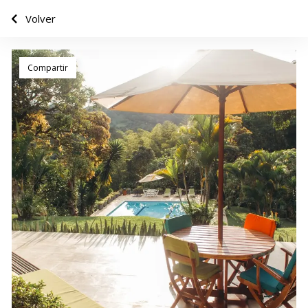
Volver
Compartir
pp
ger
ir